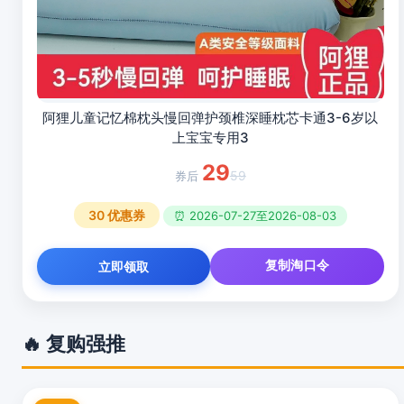
阿狸儿童记忆棉枕头慢回弹护颈椎深睡枕芯卡通3-6岁以
上宝宝专用3
29
59
30
优惠券
⏰ 2026-07-27至2026-08-03
复制淘口令
立即领取
🔥 复购强推