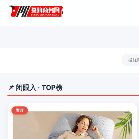
📌 闭眼入 · TOP榜
置顶