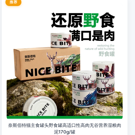
推荐
奈斯佰特猫主食罐头野食罐高适口性高肉无谷营养湿粮肉
泥170g/罐