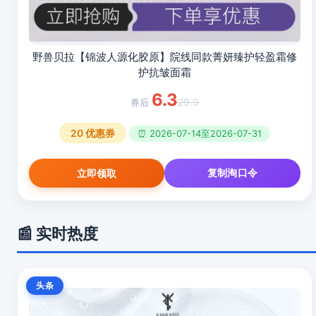
野兽贝拉【锦波人源化胶原】院线同款菁妍臻护轻盈霜修
护抗皱面霜
6.3
29.9
20
优惠券
⏰ 2026-07-14至2026-07-31
复制淘口令
立即领取
📰 实时热度
头条