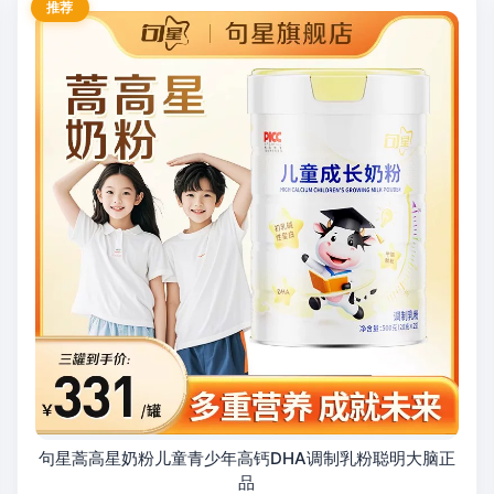
推荐
句星蒿高星奶粉儿童青少年高钙DHA调制乳粉聪明大脑正
品