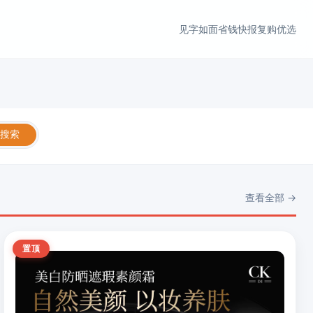
见字如面
省钱快报
复购优选
搜索
查看全部 →
置顶