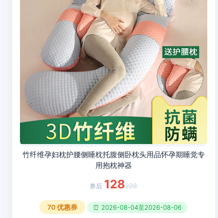
竹纤维孕妇枕护腰侧睡枕托腹侧卧枕头用品怀孕期睡觉专
用抱枕神器
128
228
70
优惠券
⏰ 2026-08-04至2026-08-06